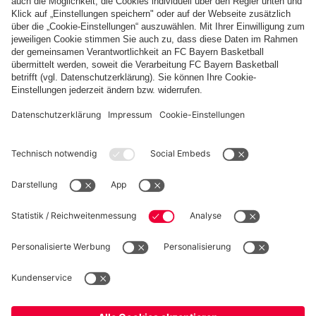
FC Bayern Store App
WIDERRUF
Datenschutz
Cookie Details
Deutschland
Möchtest du im Store
bleiben?
Preise inklusive MwSt. und zzgl. Versandkosten
Deutschland
Ja,
, um dorthin zu liefern!