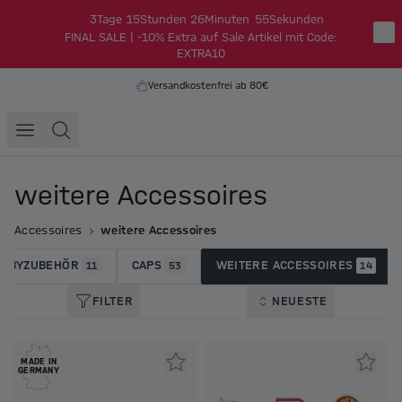
3
Tage
15
Stunden
26
Minuten
55
Sekunden
FINAL SALE | -10% Extra auf Sale Artikel mit Code:
EXTRA10
Versandkostenfrei ab 80€
weitere Accessoires
Accessoires
weitere Accessoires
BABYZUBEHÖR
CAPS
WEITERE ACCESSOIRES
11
53
14
FILTER
NEUESTE
MADE IN
GERMANY