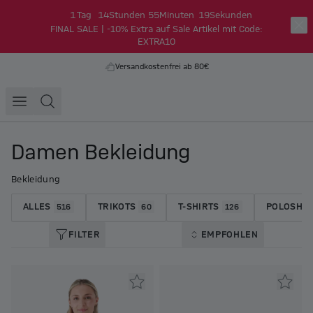
1
Tag
14
Stunden
55
Minuten
18
Sekunden
FINAL SALE | -10% Extra auf Sale Artikel mit Code:
EXTRA10
Versandkostenfrei ab 80€
Damen Bekleidung
Bekleidung
ALLES
TRIKOTS
T-SHIRTS
POLOSHIR
516
60
126
FILTER
EMPFOHLEN