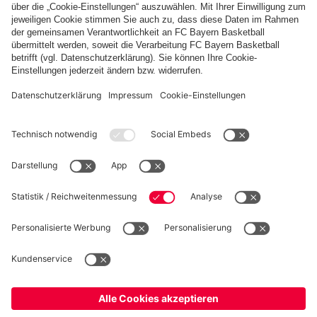
FC Bayern Store App
WIDERRUF
Datenschutz
Cookie Details
Deutschland
Möchtest du im Store
bleiben?
Preise inklusive MwSt. und zzgl. Versandkosten
Deutschland
Ja,
, um dorthin zu liefern!
© FC Bayern München AG