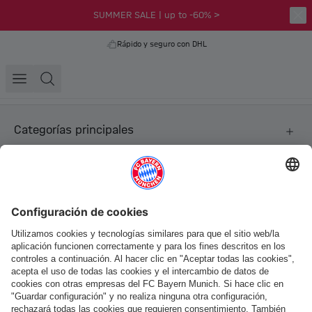
SUMMER SALE | up to -60% >
Rápido y seguro con DHL
Categorías principales
Ayuda y servicios
Más categorías
Síguenos