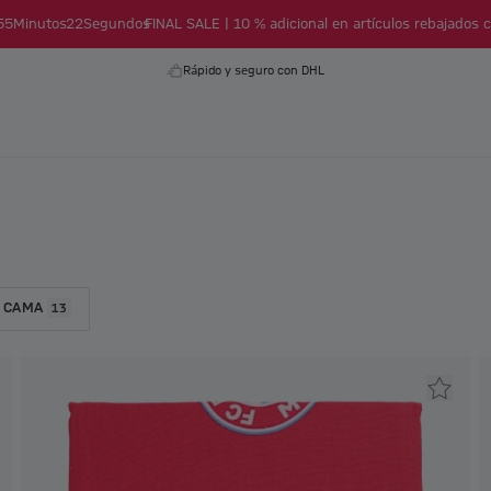
55
Minutos
21
Segundos
FINAL SALE | 10 % adicional en artículos rebajados c
Rápido y seguro con DHL
 CAMA
13