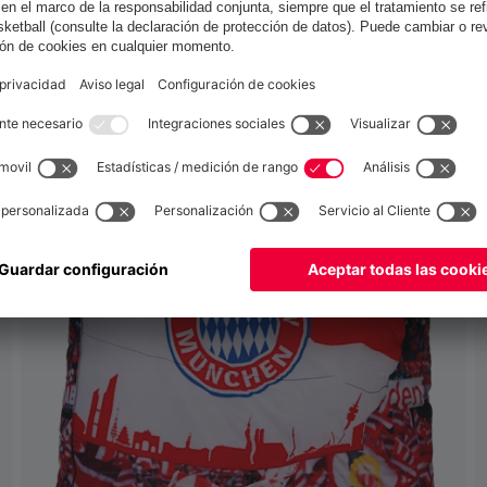
España
para entregar allí!
Global
para entregar allí!