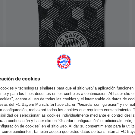
Nuevo
Ropa de cama Glow in the dark
50,00 €
España
¿Quieres quedarte en la tienda
?