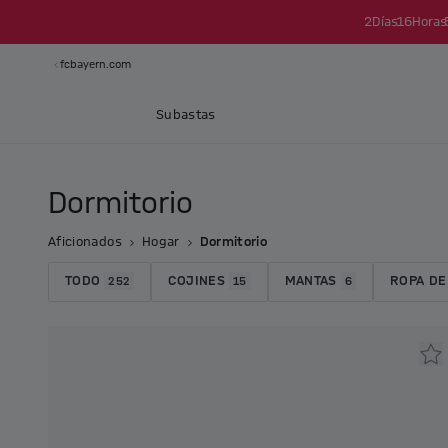
2
Días
16
Horas
fcbayern.com
Subastas
Dormitorio
Aficionados
Hogar
Dormitorio
TODO
COJINES
MANTAS
ROPA DE
252
15
6