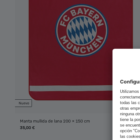
Nuevo
Manta mullida de lana 200 x 150 cm
35,00 €