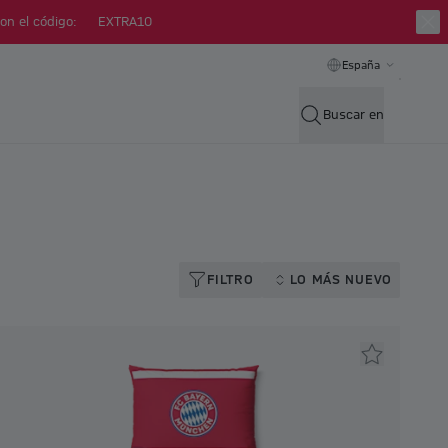
on el código:
EXTRA10
España
Buscar en
FILTRO
LO MÁS NUEVO