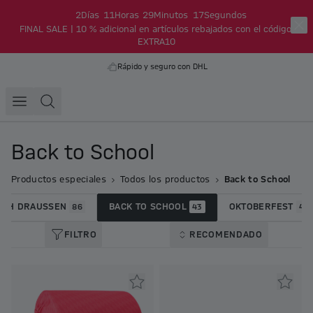
2
Días
11
Horas
29
Minutos
16
Segundos
FINAL SALE | 10 % adicional en artículos rebajados con el código:
EXTRA10
Rápido y seguro con DHL
Back to School
Productos especiales
Todos los productos
Back to School
ACH DRAUSSEN
BACK TO SCHOOL
OKTOBERFEST
86
43
44
FILTRO
RECOMENDADO