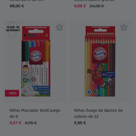
99,00 €
9,98 €
24,95 €
MADE IN
GERMANY
-40%
Niños Marcador textil juego
Niños Juego de lápices de
de 6
colores de 12
5,37 €
8,95 €
3,95 €