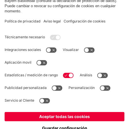
FC Bayern Store App
DESISTIMIENTO
Privacidad
Configuración de las cookies
España
¿Quieres quedarte en la tienda
?
*Los precios incluyen el IVA y los gastos de envío
España
para entregar allí!
© FC Bayern München AG