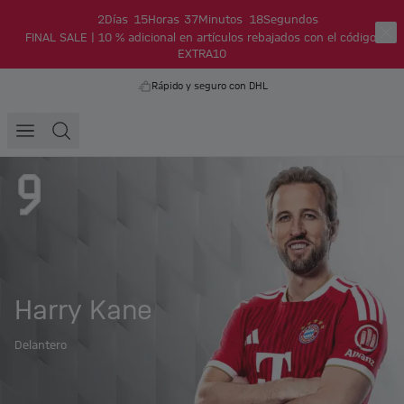
2
Días
15
Horas
37
Minutos
18
Segundos
FINAL SALE | 10 % adicional en artículos rebajados con el código:
EXTRA10
Rápido y seguro con DHL
Harry Kane
Delantero