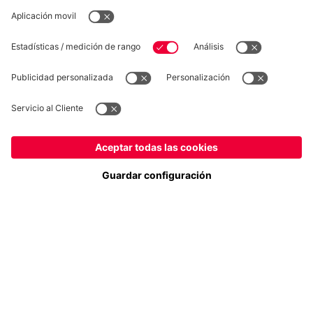
DESISTIMIENTO
Privacidad
Configuración de las cookies
España
¿Quieres quedarte en la tienda
?
*Los precios incluyen el IVA y los gastos de envío
España
para entregar allí!
© FC Bayern München AG
Global
FC Bayern München AG, Säbener Str. 51-57, 81547 München
para entregar allí!
AÑADIR