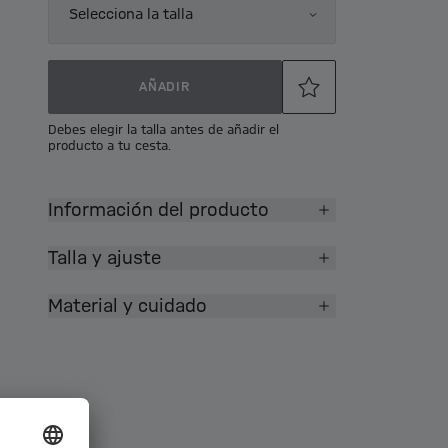
Selecciona la talla
AÑADIR
Debes elegir la talla antes de añadir el
producto a tu cesta.
Información del producto
Talla y ajuste
Material y cuidado