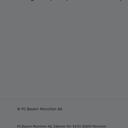
© FC Bayern München AG
FC Bayern München AG, Säbener Str. 51-57, 81547 München