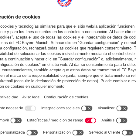
también
España
¿Quieres quedarte en la tienda
?
España
para entregar allí!
Global
para entregar allí!