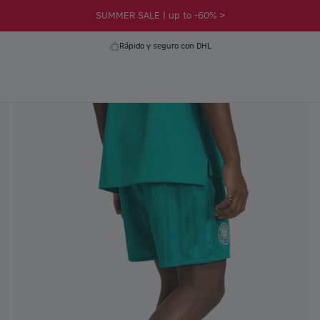
SUMMER SALE | up to -60% >
Rápido y seguro con DHL