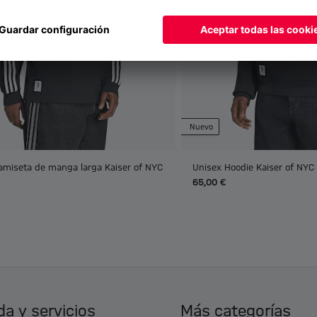
Nuevo
amiseta de manga larga Kaiser of NYC
Unisex Hoodie Kaiser of NYC
65,00 €
a y servicios
Más categorías