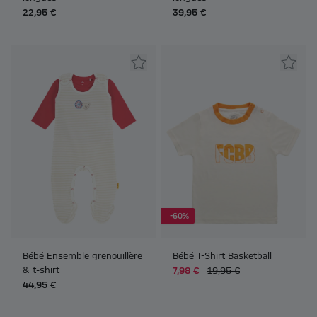
22,95 €
39,95 €
-60%
Bébé Ensemble grenouillère
Bébé T-Shirt Basketball
& t-shirt
7,98 €
19,95 €
44,95 €