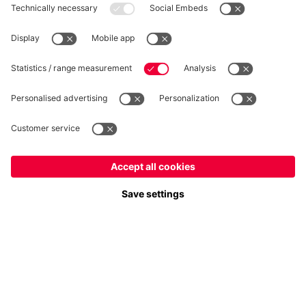
RÉTRACTATION
Intimité
Paramètres des cookies
France
Voulez-vous rester dans la boutique
?
*Les prix incluent la TVA et excluent les frais d'expédition
France
pour y livrer!
© FC Bayern München AG
FC Bayern München AG, Säbener Str. 51-57, 81547 München
Mondial
pour y livrer!