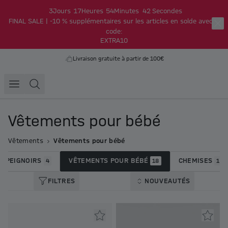
3
Jours
17
Heures
54
Minutes
42
Secondes
FINAL SALE | -10 % supplémentaires sur les articles en solde avec le
code:
EXTRA10
Livraison gratuite à partir de 100€
Vêtements pour bébé
Vêtements
Vêtements pour bébé
PEIGNOIRS
VÊTEMENTS POUR BÉBÉ
CHEMISES
4
18
12
FILTRES
NOUVEAUTÉS