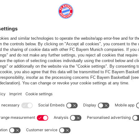
 ça aussi
France
Voulez-vous rester dans la boutique
?
France
pour y livrer!
Mondial
pour y livrer!