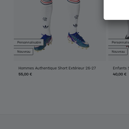
Personnalisable
Personnali
Nouveau
Nouveau
Hommes Authentique Short Extérieur 26-27
Enfants 
55,00 €
40,00 €