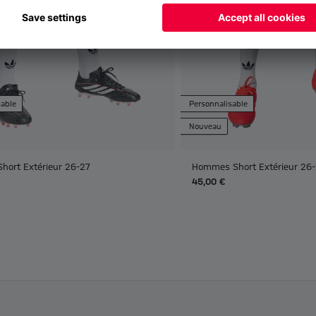
sable
Personnalisable
Nouveau
Short Extérieur 26-27
Hommes Short Extérieur 26
45,00 €