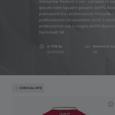
Aleksandar Pavlović è con i campioni in cari
giocato nelle squadre giovanili dell'FC Bay
promozione tra i professionisti firmando i
professionista nel novembre 2023. Il centr
professionisti con la maglia dell'FC Bayern
Darmstadt 98.
In FCB da
Numero di sc
01.07.2011
45
CONSIGLIATO