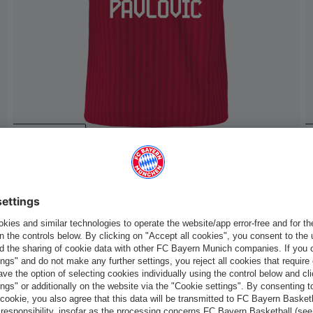
Personalizzabile
Bambini Trikot Home 26-27
95,00 €
Italiano
Vuoi rimanere nel negozio
?