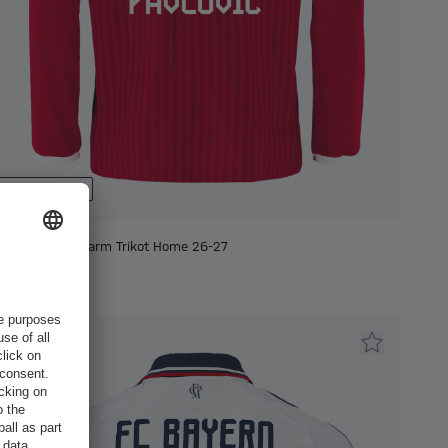
Personalizzabile
Bambini Langarm Trikot Home 26-27
105,00 €