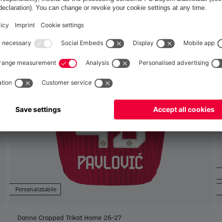
Italiano
per consegnare lì!
Globale
per consegnare lì!
Personalizzabile
Donne Cropped Trikot Home 26-27