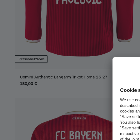
Personalizzabile
Uomini Authentic Langarm Trikot Home 26-27
180,00 €