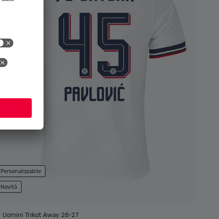
Personalizzabile
Novità
Uomini Trikot Away 26-27