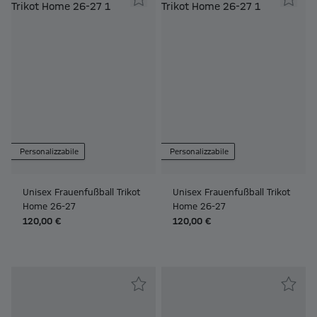
Personalizzabile
Personalizzabile
Unisex Frauenfußball Trikot
Unisex Frauenfußball Trikot
Home 26-27
Home 26-27
120,00 €
120,00 €
Frauen Unisex Maglia da Donna Casa Allianz 25-26
Frauen Unisex Maglia da Donna 