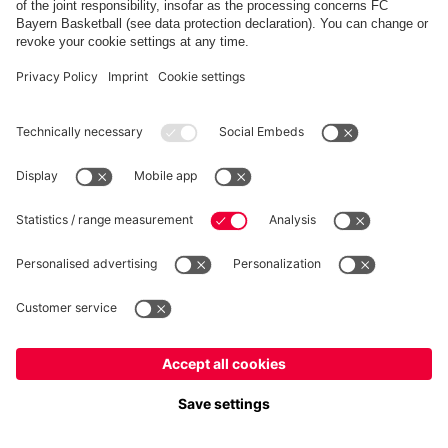
Casa Allianz 25-26
Trasferta Allianz 25-26
60,00 €
120,00 €
60,00 €
120,00 €
Frauen Unisex Maglia da Donna Trasferta Allianz 25-26
Frauen Unisex Maglia da Donna 
Italiano
Vuoi rimanere nel negozio
?
-50%
-50%
Italiano
per consegnare lì!
Personalizzabile
Personalizzabile
Globale
per consegnare lì!
Unisex Maglia da Donna
Unisex Maglia da Donna
Trasferta Allianz 25-26
Trasferta Allianz 25-26