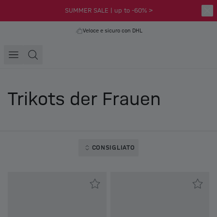
SUMMER SALE | up to -60% >
Veloce e sicuro con DHL
Trikots der Frauen
CONSIGLIATO
Frauen Unisex Maglia da Donna Casa Allianz 25-26
Frauen Unisex Maglia da Donna 