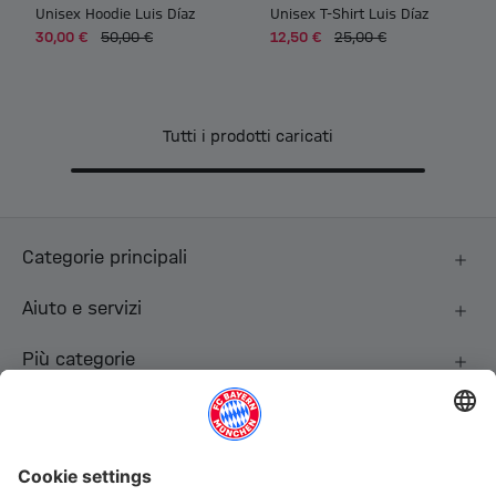
Unisex Hoodie Luis Díaz
Unisex T-Shirt Luis Díaz
30,00 €
50,00 €
12,50 €
25,00 €
Tutti i prodotti caricati
Categorie principali
Aiuto e servizi
Più categorie
Seguici