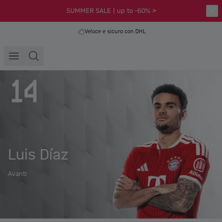
SUMMER SALE | up to -60% >
Veloce e sicuro con DHL
Luis Díaz
Avanti