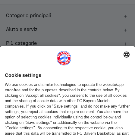
Categorie principali
Aiuto e servizi
Più categorie
Seguici
Pagamento e consegna