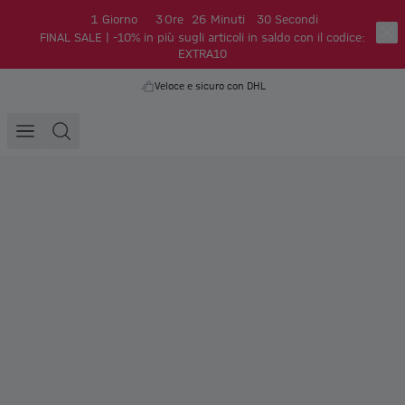
1
Giorno
3
Ore
26
Minuti
29
Secondi
FINAL SALE | -10% in più sugli articoli in saldo con il codice:
EXTRA10
Veloce e sicuro con DHL