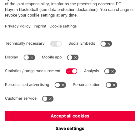
FC Bayern Store App
RECESSO
Privacy
Impostazioni dei cookie
Italiano
Vuoi rimanere nel negozio
?
*Prezzi IVA inclusa e spese di spedizione escluse
Italiano
per consegnare lì!
© FC Bayern München AG
Globale
FC Bayern München AG, Säbener Str. 51-57, 81547 Monaco
per consegnare lì!