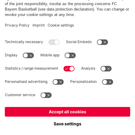
FC Bayern Store App
RECESSO
Privacy
Impostazioni dei cookie
Italiano
Vuoi rimanere nel negozio
?
*Prezzi IVA inclusa e spese di spedizione escluse
Italiano
per consegnare lì!
© FC Bayern München AG
Globale
FC Bayern München AG, Säbener Str. 51-57, 81547 Monaco
per consegnare lì!