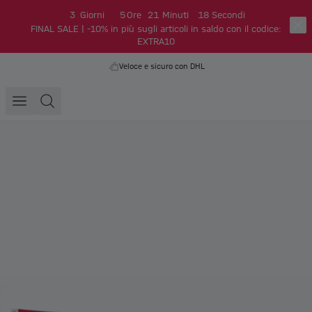
3
Giorni
5
Ore
21
Minuti
18
Secondi
FINAL SALE | -10% in più sugli articoli in saldo con il codice:
EXTRA10
Veloce e sicuro con DHL