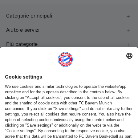
Categorie principali
Aiuto e servizi
Più categorie
Seguici
Pagamento e consegna