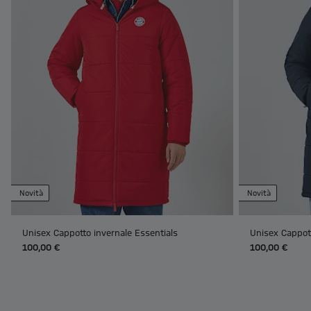
Novità
Novità
Unisex Cappotto invernale Essentials
Unisex Cappott
100,00 €
100,00 €