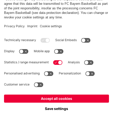
FC Bayern Store App
RECESSO
Privacy
Impostazioni dei cookie
Italiano
Vuoi rimanere nel negozio
?
*Prezzi IVA inclusa e spese di spedizione escluse
Italiano
per consegnare lì!
© FC Bayern München AG
Globale
FC Bayern München AG, Säbener Str. 51-57, 81547 Monaco
per consegnare lì!