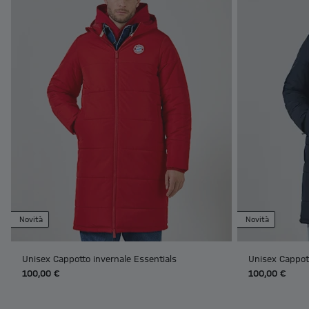
Novità
Novità
Unisex Cappotto invernale Essentials
Unisex Cappott
100,00 €
100,00 €