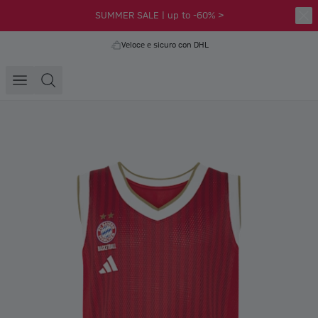
SUMMER SALE | up to -60% >
Veloce e sicuro con DHL