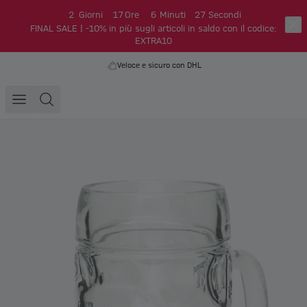
2
Giorni
17
Ore
6
Minuti
27
Secondi
FINAL SALE | -10% in più sugli articoli in saldo con il codice:
EXTRA10
Veloce e sicuro con DHL