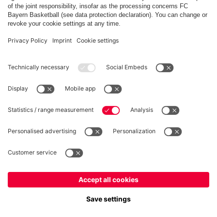
FC Bayern Store App
RECESSO
Privacy
Impostazioni dei cookie
Italiano
Vuoi rimanere nel negozio
?
*Prezzi IVA inclusa e spese di spedizione escluse
Italiano
per consegnare lì!
© FC Bayern München AG
Globale
FC Bayern München AG, Säbener Str. 51-57, 81547 Monaco
per consegnare lì!