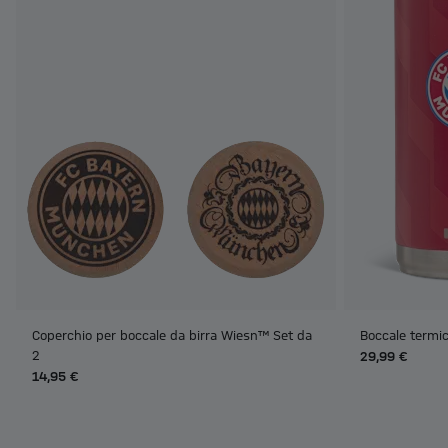
Coperchio per boccale da birra Wiesn™ Set da
Boccale termico
2
29,99 €
14,95 €