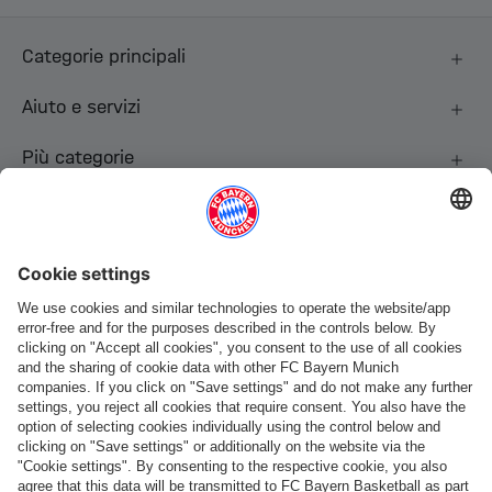
Categorie principali
Aiuto e servizi
Più categorie
Seguici
Pagamento e consegna