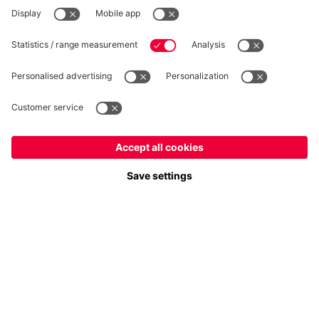
RECESSO
Privacy
Impostazioni dei cookie
Italiano
Vuoi rimanere nel negozio
?
*Prezzi IVA inclusa e spese di spedizione escluse
Italiano
per consegnare lì!
© FC Bayern München AG
Globale
FC Bayern München AG, Säbener Str. 51-57, 81547 Monaco
per consegnare lì!
AGGIUNGI AL CARRELLO