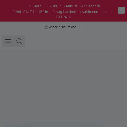
3
Giorni
13
Ore
56
Minuti
47
Secondi
FINAL SALE | -10% in più sugli articoli in saldo con il codice:
EXTRA10
Veloce e sicuro con DHL