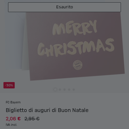
Esaurito
-30%
FC Bayern
Biglietto di auguri di Buon Natale
2,06 €
2,95 €
IVA incl.