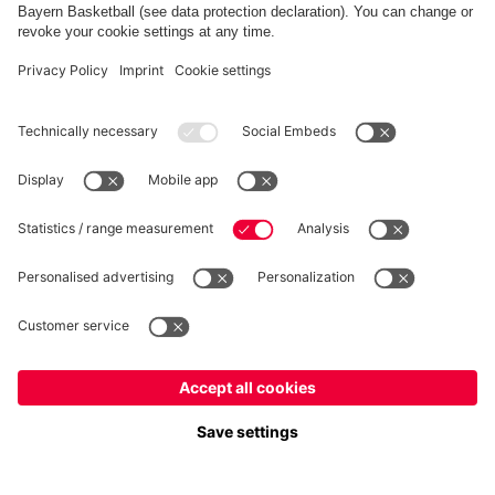
RECESSO
Privacy
Impostazioni dei cookie
Italiano
Vuoi rimanere nel negozio
?
*Prezzi IVA inclusa e spese di spedizione escluse
Italiano
per consegnare lì!
© FC Bayern München AG
Globale
FC Bayern München AG, Säbener Str. 51-57, 81547 Monaco
per consegnare lì!