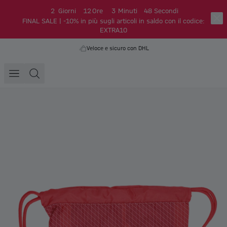
2
Giorni
12
Ore
3
Minuti
48
Secondi
FINAL SALE | -10% in più sugli articoli in saldo con il codice:
EXTRA10
Veloce e sicuro con DHL