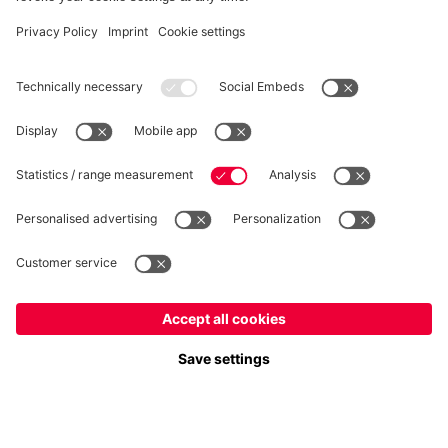
RECESSO
Privacy
Impostazioni dei cookie
Italiano
Vuoi rimanere nel negozio
?
*Prezzi IVA inclusa e spese di spedizione escluse
Italiano
per consegnare lì!
© FC Bayern München AG
Globale
FC Bayern München AG, Säbener Str. 51-57, 81547 Monaco
per consegnare lì!
AGGIUNGI AL CARRELLO