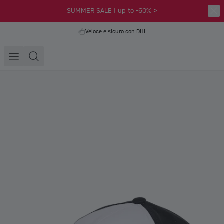
SUMMER SALE | up to -60% >
Veloce e sicuro con DHL