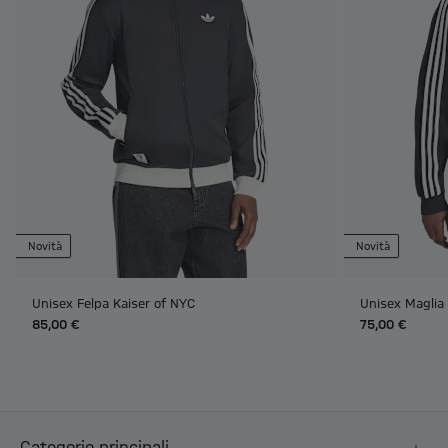
Novità
Novità
Unisex Felpa Kaiser of NYC
Unisex Maglia
85,00 €
75,00 €
Categorie principali