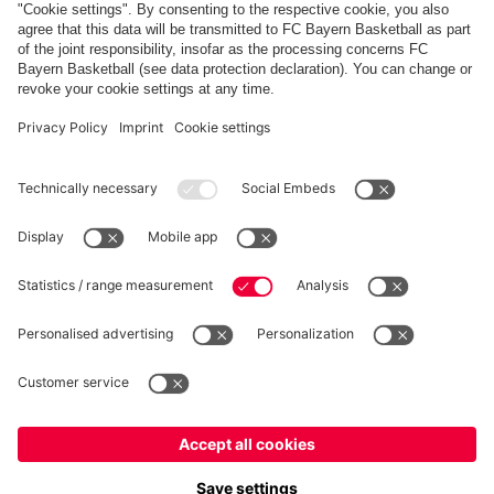
FC Bayern Store App
RECESSO
Privacy
Impostazioni dei cookie
Italiano
Vuoi rimanere nel negozio
?
*Prezzi IVA inclusa e spese di spedizione escluse
Italiano
per consegnare lì!
© FC Bayern München AG
Globale
FC Bayern München AG, Säbener Str. 51-57, 81547 Monaco