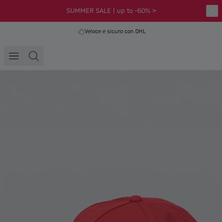
SUMMER SALE | up to -60% >
Veloce e sicuro con DHL