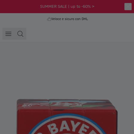
SUMMER SALE | up to -60% >
Veloce e sicuro con DHL