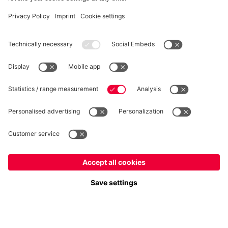
RECESSO
Privacy
Impostazioni dei cookie
Italiano
Vuoi rimanere nel negozio
?
*Prezzi IVA inclusa e spese di spedizione escluse
Italiano
per consegnare lì!
© FC Bayern München AG
Globale
FC Bayern München AG, Säbener Str. 51-57, 81547 Monaco
per consegnare lì!
AGGIUNGI AL CARRELLO