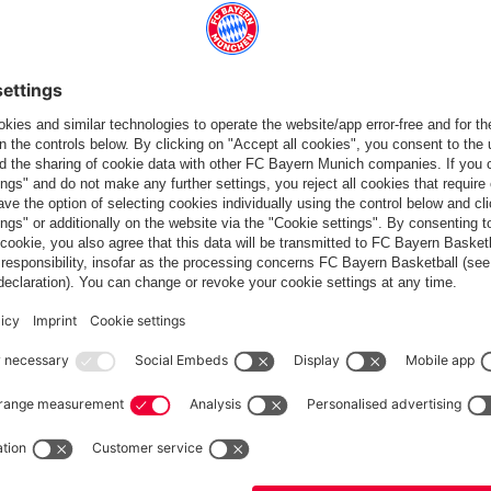
he questo
Italiano
Vuoi rimanere nel negozio
?
Italiano
per consegnare lì!
Globale
per consegnare lì!