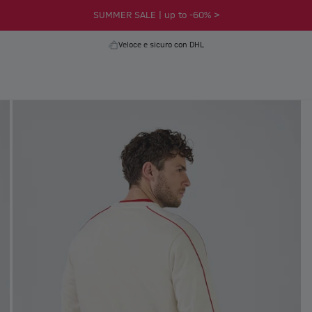
SUMMER SALE | up to -60% >
Veloce e sicuro con DHL