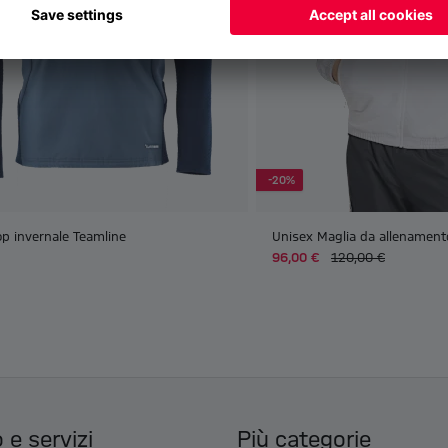
-20%
op invernale Teamline
Unisex Maglia da allenament
96,00 €
120,00 €
 e servizi
Più categorie