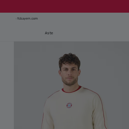
fcbayern.com
Aste