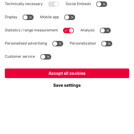
RECESSO
Privacy
Impostazioni dei cookie
Italiano
Vuoi rimanere nel negozio
?
*Prezzi IVA inclusa e spese di spedizione escluse
Italiano
per consegnare lì!
© FC Bayern München AG
Globale
FC Bayern München AG, Säbener Str. 51-57, 81547 Monaco
per consegnare lì!
AGGIUNGI AL CARRELLO