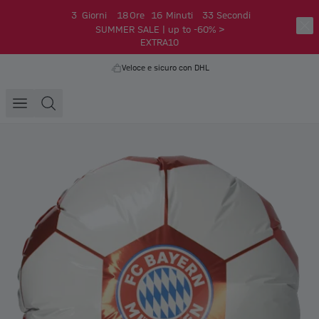
3
Giorni
18
Ore
16
Minuti
32
Secondi
SUMMER SALE | up to -60% >
EXTRA10
Veloce e sicuro con DHL