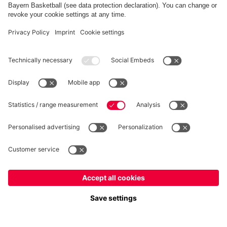
RECESSO
Privacy
Impostazioni dei cookie
Italiano
Vuoi rimanere nel negozio
?
*Prezzi IVA inclusa e spese di spedizione escluse
Italiano
per consegnare lì!
© FC Bayern München AG
Globale
FC Bayern München AG, Säbener Str. 51-57, 81547 Monaco
per consegnare lì!