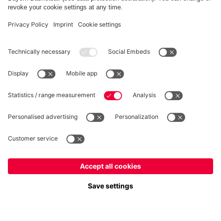
RECESSO
Privacy
Impostazioni dei cookie
Italiano
Vuoi rimanere nel negozio
?
*Prezzi IVA inclusa e spese di spedizione escluse
Italiano
per consegnare lì!
© FC Bayern München AG
Globale
FC Bayern München AG, Säbener Str. 51-57, 81547 Monaco
per consegnare lì!