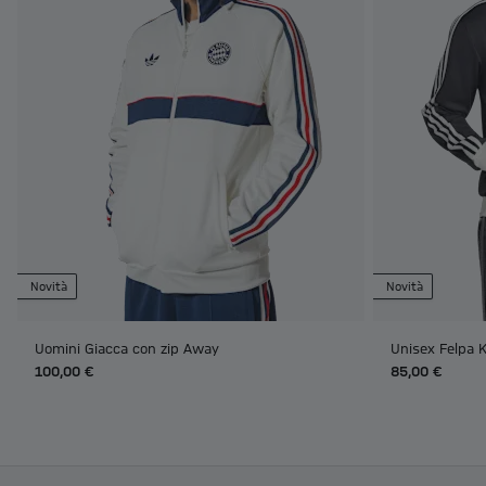
Novità
Novità
Uomini Giacca con zip Away
Unisex Felpa K
100,00 €
85,00 €