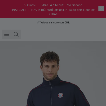
3
Giorni
5
Ore
47
Minuti
22
Secondi
FINAL SALE | -10% in più sugli articoli in saldo con il codice:
EXTRA10
Veloce e sicuro con DHL