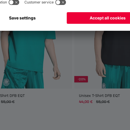
-20%
-Shirt DFB EQT
Unisex T-Shirt DFB EQT
55,00 €
44,00 €
55,00 €