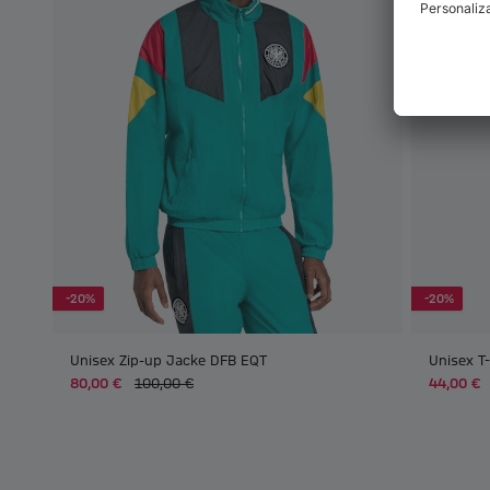
-20%
-20%
Unisex Zip-up Jacke DFB EQT
Unisex T
80,00 €
100,00 €
44,00 €