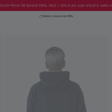
Ore
29
Minuti
57
Secondi
FINAL SALE | -10% in più sugli articoli in saldo co
Veloce e sicuro con DHL