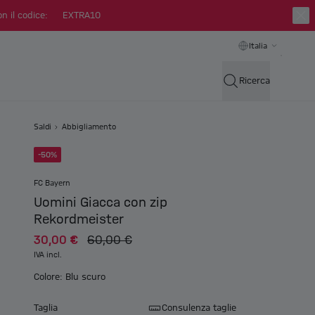
n il codice:
EXTRA10
Italia
Ricerca
Saldi
Abbigliamento
-50%
FC Bayern
Uomini Giacca con zip
Rekordmeister
30,00 €
60,00 €
IVA incl.
Colore: Blu scuro
Taglia
Consulenza taglie