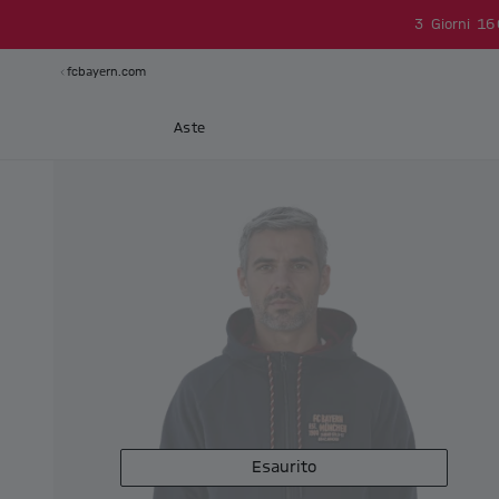
3
Giorni
16
fcbayern.com
Aste
Esaurito