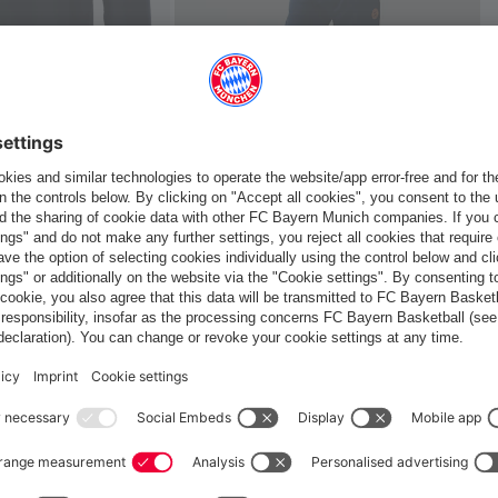
he questo
Italiano
Vuoi rimanere nel negozio
?
Italiano
per consegnare lì!
Globale
per consegnare lì!