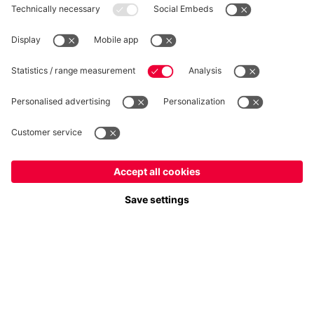
RECESSO
Privacy
Impostazioni dei cookie
Italiano
Vuoi rimanere nel negozio
?
*Prezzi IVA inclusa e spese di spedizione escluse
Italiano
per consegnare lì!
© FC Bayern München AG
Globale
FC Bayern München AG, Säbener Str. 51-57, 81547 Monaco
per consegnare lì!
AGGIUNGI AL CARRELLO