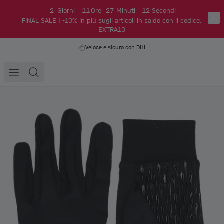
2
Giorni
11
Ore
27
Minuti
11
Secondi
FINAL SALE | -10% in più sugli articoli in saldo con il codice:
EXTRA10
Veloce e sicuro con DHL