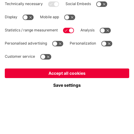
RECESSO
Privacy
Impostazioni dei cookie
Italiano
Vuoi rimanere nel negozio
?
*Prezzi IVA inclusa e spese di spedizione escluse
Italiano
per consegnare lì!
© FC Bayern München AG
Globale
FC Bayern München AG, Säbener Str. 51-57, 81547 Monaco
per consegnare lì!
AGGIUNGI AL CARRELLO