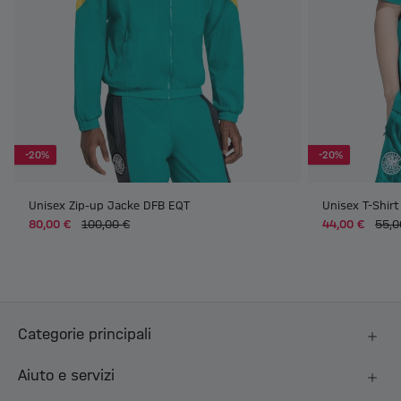
-20%
-20%
Unisex Zip-up Jacke DFB EQT
Unisex T-Shir
80,00 €
100,00 €
44,00 €
55,0
Categorie principali
Aiuto e servizi