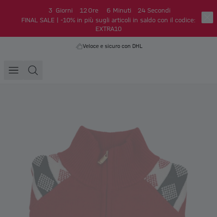
3
Giorni
12
Ore
6
Minuti
23
Secondi
FINAL SALE | -10% in più sugli articoli in saldo con il codice:
EXTRA10
Veloce e sicuro con DHL