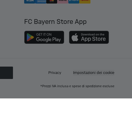
FC Bayern Store App
O
Privacy
Impostazioni dei cookie
*Prezzi IVA inclusa e spese di spedizione escluse