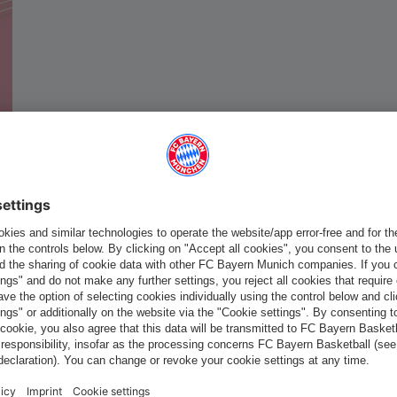
Italiano
Vuoi rimanere nel negozio
?
Italiano
per consegnare lì!