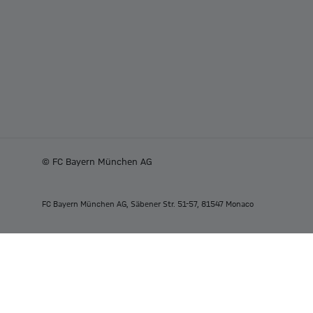
© FC Bayern München AG
FC Bayern München AG, Säbener Str. 51-57, 81547 Monaco