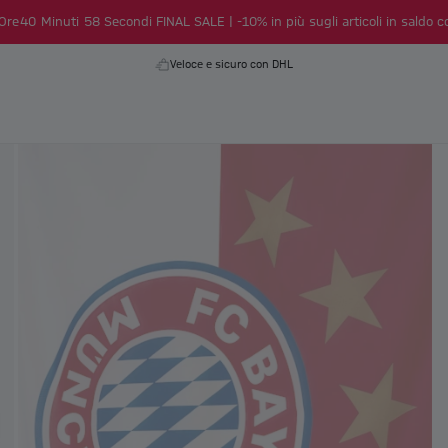
Ore
40
Minuti
57
Secondi
FINAL SALE | -10% in più sugli articoli in saldo co
Veloce e sicuro con DHL