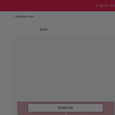
3
Giorni
10
fcbayern.com
Aste
Esaurito