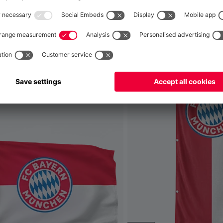
he questo
Globale
per consegnare lì!