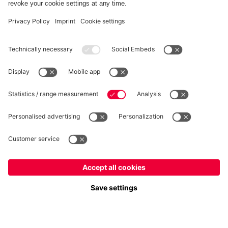
RECESSO
Privacy
Impostazioni dei cookie
Italiano
Vuoi rimanere nel negozio
?
*Prezzi IVA inclusa e spese di spedizione escluse
Italiano
per consegnare lì!
© FC Bayern München AG
Globale
FC Bayern München AG, Säbener Str. 51-57, 81547 Monaco
per consegnare lì!