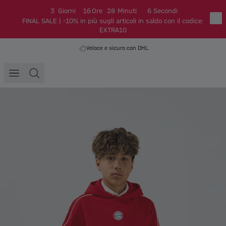
3
Giorni
16
Ore
28
Minuti
5
Secondi
FINAL SALE | -10% in più sugli articoli in saldo con il codice:
EXTRA10
Veloce e sicuro con DHL