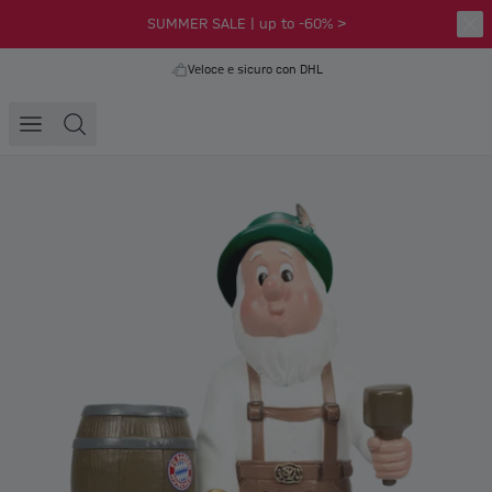
SUMMER SALE | up to -60% >
Veloce e sicuro con DHL