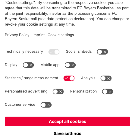
FC Bayern Store App
RECESSO
Privacy
Impostazioni dei cookie
Italiano
Vuoi rimanere nel negozio
?
*Prezzi IVA inclusa e spese di spedizione escluse
Italiano
per consegnare lì!
© FC Bayern München AG
Globale
FC Bayern München AG, Säbener Str. 51-57, 81547 Monaco