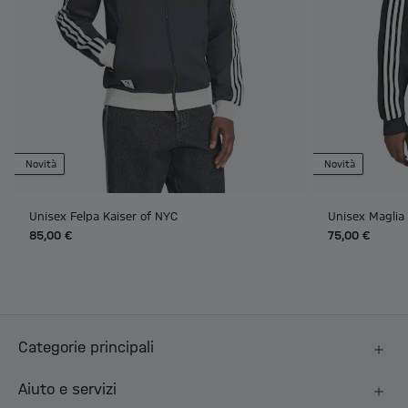
Novità
Novità
Unisex Felpa Kaiser of NYC
Unisex Maglia
85,00 €
75,00 €
Categorie principali
Aiuto e servizi