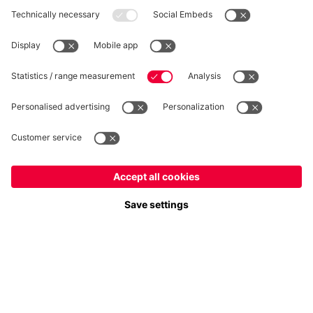
RECESSO
Privacy
Impostazioni dei cookie
Italiano
Vuoi rimanere nel negozio
?
*Prezzi IVA inclusa e spese di spedizione escluse
Italiano
per consegnare lì!
© FC Bayern München AG
Globale
FC Bayern München AG, Säbener Str. 51-57, 81547 Monaco
per consegnare lì!
AGGIUNGI AL CARRELLO