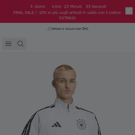
3
Giorni
4
Ore
23
Minuti
32
Secondi
FINAL SALE | -10% in più sugli articoli in saldo con il codice:
EXTRA10
Veloce e sicuro con DHL