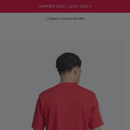
SUMMER SALE | up to -60% >
Veloce e sicuro con DHL