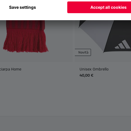
Novità
ciarpa Home
Unisex Ombrello
40,00 €