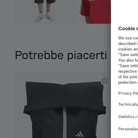
Potrebbe piacerti anc