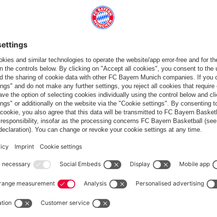
he questo
Italiano
Vuoi rimanere nel negozio
?
Italiano
per consegnare lì!
Globale
per consegnare lì!