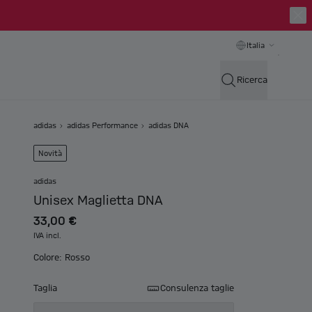
Italia
Ricerca
adidas
adidas Performance
adidas DNA
Novità
adidas
Unisex Maglietta DNA
33,00 €
IVA incl.
Colore: Rosso
Taglia
Consulenza taglie