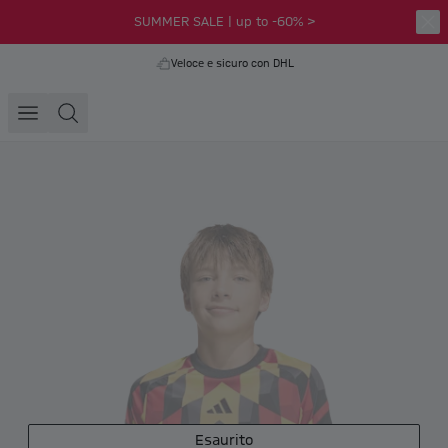
SUMMER SALE | up to -60% >
Veloce e sicuro con DHL
Esaurito