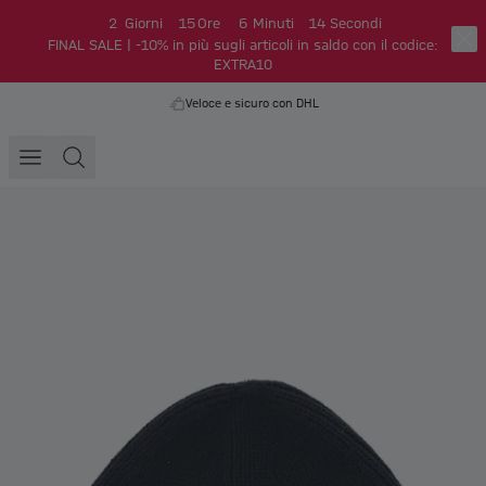
2
Giorni
15
Ore
6
Minuti
13
Secondi
FINAL SALE | -10% in più sugli articoli in saldo con il codice:
EXTRA10
Veloce e sicuro con DHL