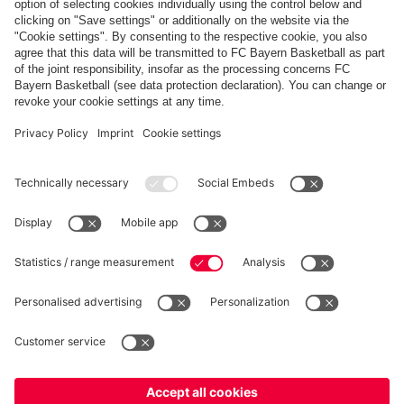
FC Bayern Store App
RECESSO
Privacy
Impostazioni dei cookie
Italiano
Vuoi rimanere nel negozio
?
*Prezzi IVA inclusa e spese di spedizione escluse
Italiano
per consegnare lì!
© FC Bayern München AG