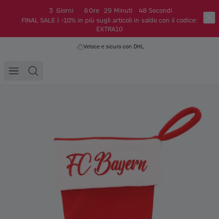
3
Giorni
6
Ore
29
Minuti
48
Secondi
FINAL SALE | -10% in più sugli articoli in saldo con il codice:
EXTRA10
Veloce e sicuro con DHL