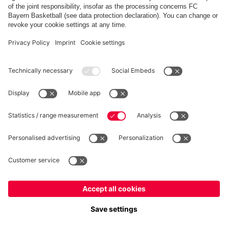
FC Bayern Store App
RECESSO
Privacy
Impostazioni dei cookie
Italiano
Vuoi rimanere nel negozio
?
*Prezzi IVA inclusa e spese di spedizione escluse
Italiano
per consegnare lì!
© FC Bayern München AG
Globale
FC Bayern München AG, Säbener Str. 51-57, 81547 Monaco
per consegnare lì!