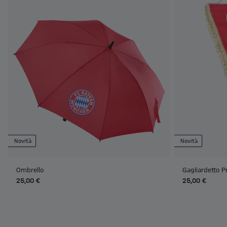
Novità
Novità
Ombrello
Gagliardetto 
25,00 €
25,00 €