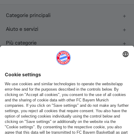
Categorie principali
Aiuto e servizi
Più categorie
Seguici
Pagamento e consegna