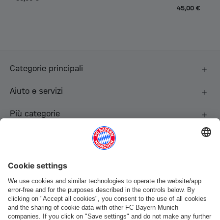
45,00 €
Categorie principali
Aiuto e servizi
Più categorie
Seguici
Pagamento e consegna