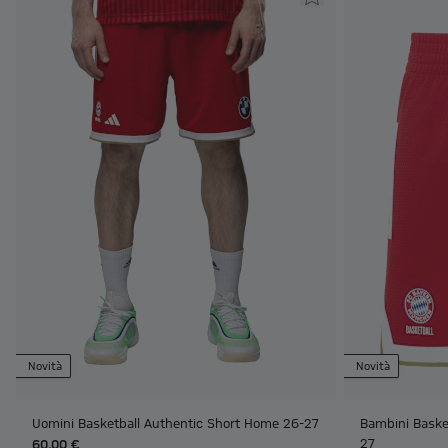
Novità
Novità
Uomini Basketball Authentic Short Home 26-27
Bambini Baske
27
60,00 €