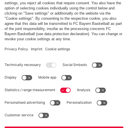
FC Bayern Store App
RECESSO
Privacy
Impostazioni dei cookie
Italiano
Vuoi rimanere nel negozio
?
*Prezzi IVA inclusa e spese di spedizione escluse
Italiano
per consegnare lì!