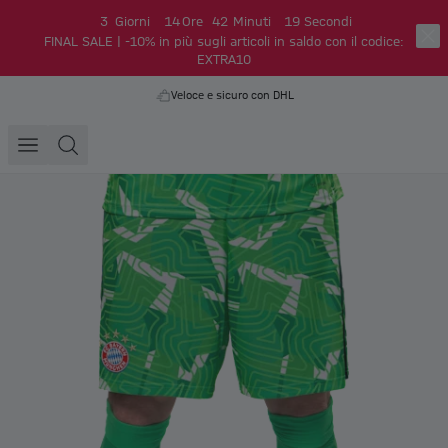
3
Giorni
14
Ore
42
Minuti
19
Secondi
FINAL SALE | -10% in più sugli articoli in saldo con il codice:
EXTRA10
Veloce e sicuro con DHL