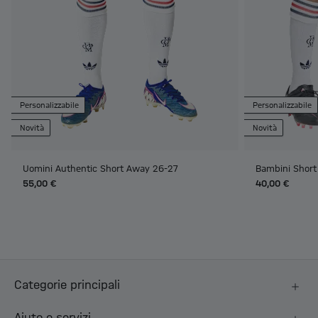
Personalizzabile
Personalizzabile
Novità
Novità
Uomini Authentic Short Away 26-27
Bambini Shor
55,00 €
40,00 €
Categorie principali
Aiuto e servizi