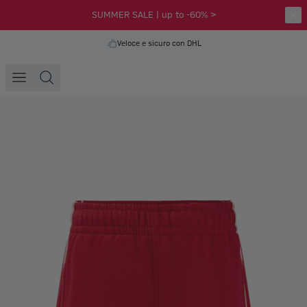
SUMMER SALE | up to -60% >
Veloce e sicuro con DHL