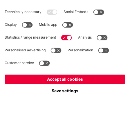
RECESSO
Privacy
Impostazioni dei cookie
Italiano
Vuoi rimanere nel negozio
?
*Prezzi IVA inclusa e spese di spedizione escluse
Italiano
per consegnare lì!
© FC Bayern München AG
Globale
FC Bayern München AG, Säbener Str. 51-57, 81547 Monaco
per consegnare lì!
AGGIUNGI AL CARRELLO