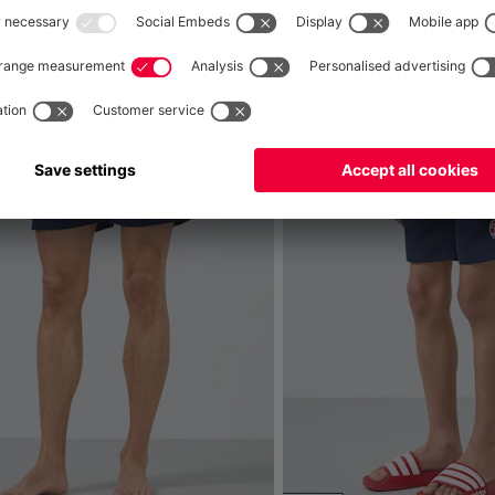
he questo
Globale
per consegnare lì!