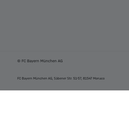
© FC Bayern München AG
FC Bayern München AG, Säbener Str. 51-57, 81547 Monaco