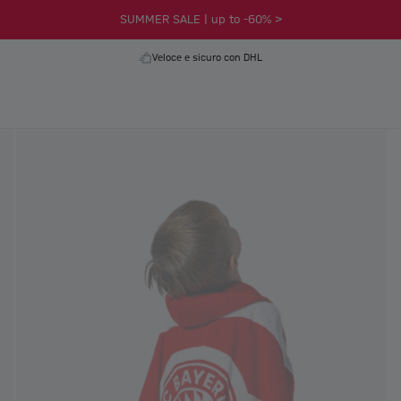
SUMMER SALE | up to -60% >
Veloce e sicuro con DHL