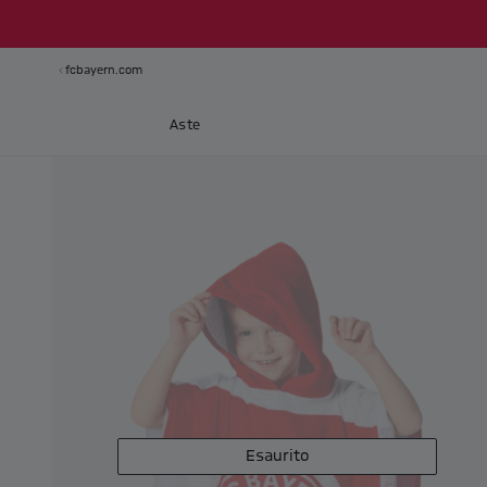
fcbayern.com
Aste
Esaurito