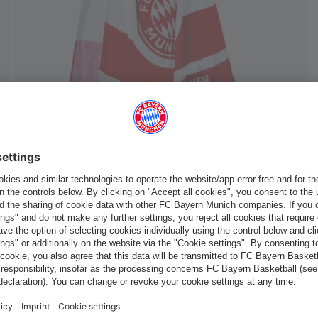
Italiano
Vuoi rimanere nel negozio
?
Italiano
per consegnare lì!