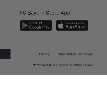
FC Bayern Store App
O
Privacy
Impostazioni dei cookie
*Prezzi IVA inclusa e spese di spedizione escluse