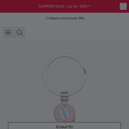
SUMMER SALE | up to -60% >
Veloce e sicuro con DHL
Esaurito