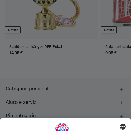
Novità
Novità
Schlüsselanhänger DFB Pokal
Chip portachia
14,95 €
9,95 €
Categorie principali
Aiuto e servizi
Più categorie