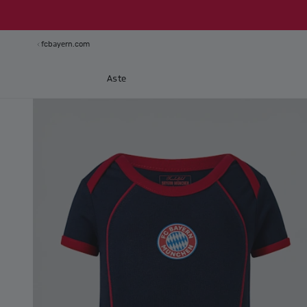
fcbayern.com
Aste