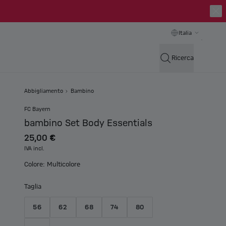
Italia
Ricerca
Abbigliamento
Bambino
FC Bayern
bambino Set Body Essentials
25,00 €
IVA incl.
Colore: Multicolore
Taglia
56
62
68
74
80