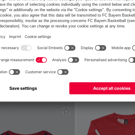
Italiano
Vuoi rimanere nel negozio
?
Italiano
per consegnare lì!
Globale
per consegnare lì!
he questo