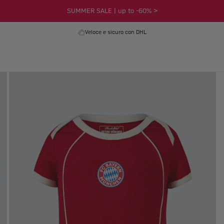
SUMMER SALE | up to -60% >
Veloce e sicuro con DHL