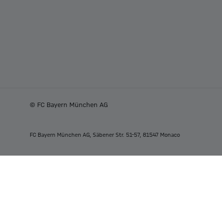
© FC Bayern München AG
FC Bayern München AG, Säbener Str. 51-57, 81547 Monaco