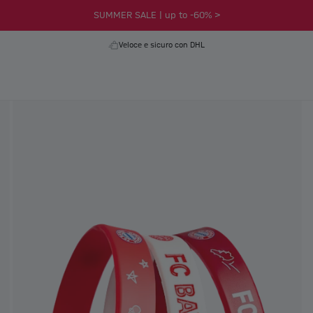
SUMMER SALE | up to -60% >
Veloce e sicuro con DHL