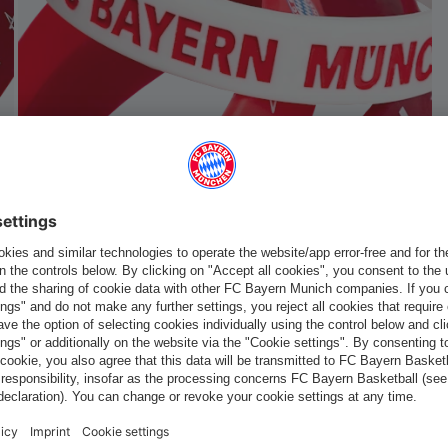
Italiano
Vuoi rimanere nel negozio
?
Italiano
per consegnare lì!