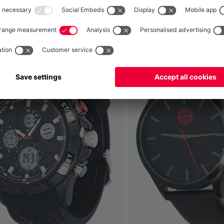
he questo
Globale
per consegnare lì!