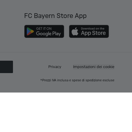
FC Bayern Store App
O
Privacy
Impostazioni dei cookie
*Prezzi IVA inclusa e spese di spedizione escluse