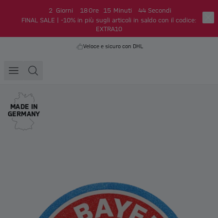
2
Giorni
18
Ore
15
Minuti
44
Secondi
FINAL SALE | -10% in più sugli articoli in saldo con il codice:
EXTRA10
Veloce e sicuro con DHL
MADE IN
GERMANY