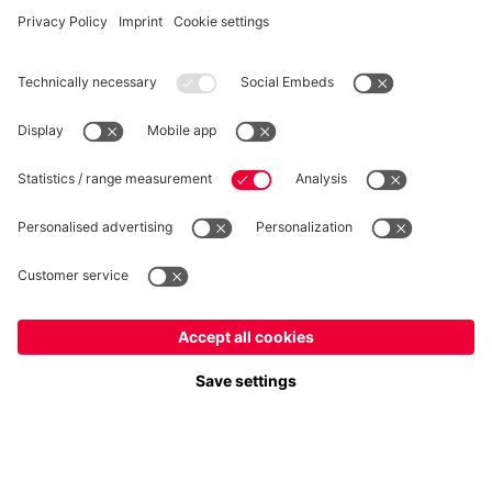
RECESSO
Privacy
Impostazioni dei cookie
Italiano
Vuoi rimanere nel negozio
?
*Prezzi IVA inclusa e spese di spedizione escluse
Italiano
per consegnare lì!
© FC Bayern München AG
Globale
FC Bayern München AG, Säbener Str. 51-57, 81547 Monaco
per consegnare lì!
AGGIUNGI AL CARRELLO