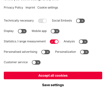
RECESSO
Privacy
Impostazioni dei cookie
Italiano
Vuoi rimanere nel negozio
?
*Prezzi IVA inclusa e spese di spedizione escluse
Italiano
per consegnare lì!
© FC Bayern München AG
Globale
FC Bayern München AG, Säbener Str. 51-57, 81547 Monaco
per consegnare lì!
AGGIUNGI AL CARRELLO