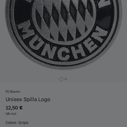
FC Bayern
Unisex Spilla Logo
12,50 €
IVA incl.
Colore: Grigio