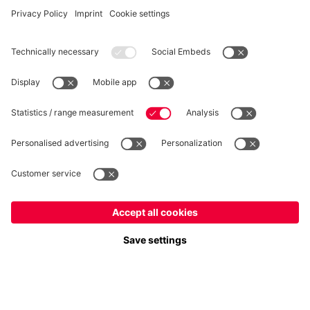
RECESSO
Privacy
Impostazioni dei cookie
Italiano
Vuoi rimanere nel negozio
?
*Prezzi IVA inclusa e spese di spedizione escluse
Italiano
per consegnare lì!
© FC Bayern München AG
Globale
FC Bayern München AG, Säbener Str. 51-57, 81547 Monaco
per consegnare lì!
AGGIUNGI AL CARRELLO