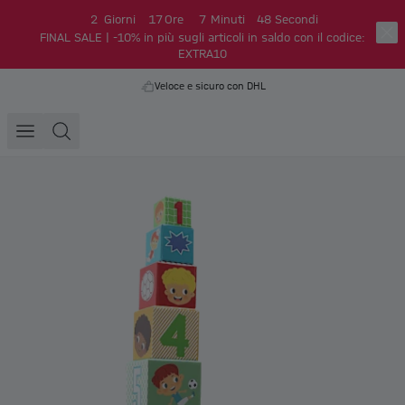
2
Giorni
17
Ore
7
Minuti
48
Secondi
FINAL SALE | -10% in più sugli articoli in saldo con il codice:
EXTRA10
Veloce e sicuro con DHL