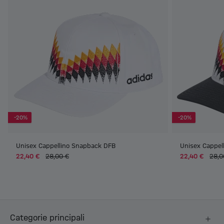
-20%
-20%
Unisex Cappellino Snapback DFB
Unisex Cappel
22,40 €
28,00 €
22,40 €
28,0
Categorie principali