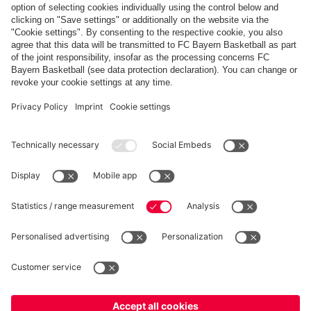
FC Bayern Store App
RECESSO
Privacy
Impostazioni dei cookie
Italiano
Vuoi rimanere nel negozio
?
*Prezzi IVA inclusa e spese di spedizione escluse
Italiano
per consegnare lì!