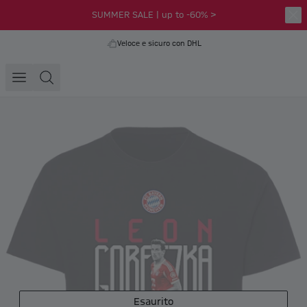
SUMMER SALE | up to -60% >
Veloce e sicuro con DHL
Esaurito