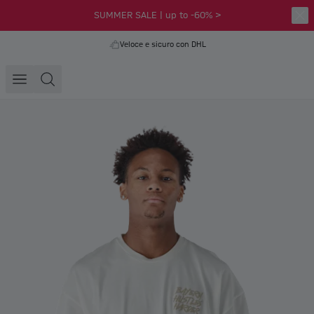
SUMMER SALE | up to -60% >
Veloce e sicuro con DHL