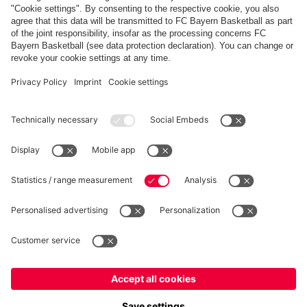
FC Bayern Store App
RECESSO
Privacy
Impostazioni dei cookie
Italiano
Vuoi rimanere nel negozio
?
*Prezzi IVA inclusa e spese di spedizione escluse
Italiano
per consegnare lì!
© FC Bayern München AG