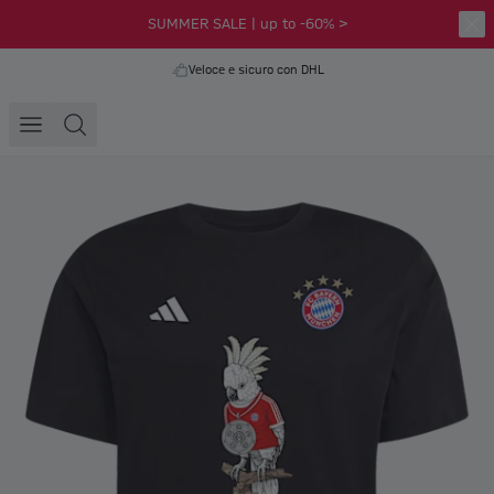
SUMMER SALE | up to -60% >
Veloce e sicuro con DHL