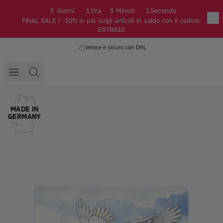
3
Giorni
1
Ora
3
Minuti
0
Secondi
FINAL SALE | -10% in più sugli articoli in saldo con il codice:
EXTRA10
Veloce e sicuro con DHL
MADE IN
GERMANY