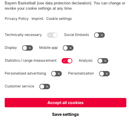
RECESSO
Privacy
Impostazioni dei cookie
Italiano
Vuoi rimanere nel negozio
?
*Prezzi IVA inclusa e spese di spedizione escluse
Italiano
per consegnare lì!
© FC Bayern München AG
Globale
FC Bayern München AG, Säbener Str. 51-57, 81547 Monaco
per consegnare lì!